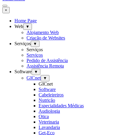
×
Home Page
Web
▼
Alojamento Web
Criação de Websites
Serviços
▼
Serviços
Serviços
Pedido de Assistência
Assistência Remota
Software
▼
GICnet
▼
GICnet
Software
Cabeleireiros
Nutrição
Especialidades Médicas
Audiologia
Otica
Veterinaria
Lavandaria
Get-Eco