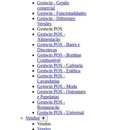
Gestwin - Gestão
comercial
Gestwin - Funcionalidades
Gestwin - Diferentes
Versões
Gestwin POS
Gestwin POS -
Alimentação
Gestwin POS - Bares e
Discotecas
Gestwin POS - Bombas
Combustivel
Gestwin POS - Cafetaria
Gestwin POS - Estética
Gestwin POS -
Lavandarias
Gestwin POS - Moda
Gestwin POS - Quiosques
e Papelarias
Gestwin POS -
Restauração
Gestwin POS - Universal
Vendus
▼
Vendus
Vendus