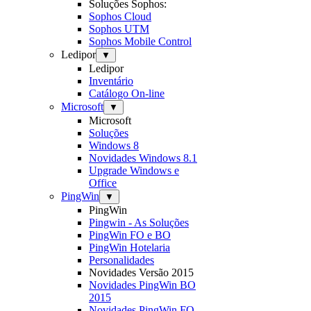
Soluções Sophos:
Sophos Cloud
Sophos UTM
Sophos Mobile Control
Ledipor
▼
Ledipor
Inventário
Catálogo On-line
Microsoft
▼
Microsoft
Soluções
Windows 8
Novidades Windows 8.1
Upgrade Windows e
Office
PingWin
▼
PingWin
Pingwin - As Soluções
PingWin FO e BO
PingWin Hotelaria
Personalidades
Novidades Versão 2015
Novidades PingWin BO
2015
Novidades PingWin FO