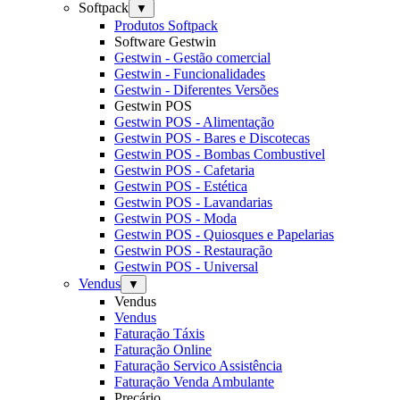
Softpack
▼
Produtos Softpack
Software Gestwin
Gestwin - Gestão comercial
Gestwin - Funcionalidades
Gestwin - Diferentes Versões
Gestwin POS
Gestwin POS - Alimentação
Gestwin POS - Bares e Discotecas
Gestwin POS - Bombas Combustivel
Gestwin POS - Cafetaria
Gestwin POS - Estética
Gestwin POS - Lavandarias
Gestwin POS - Moda
Gestwin POS - Quiosques e Papelarias
Gestwin POS - Restauração
Gestwin POS - Universal
Vendus
▼
Vendus
Vendus
Faturação Táxis
Faturação Online
Faturação Servico Assistência
Faturação Venda Ambulante
Preçário