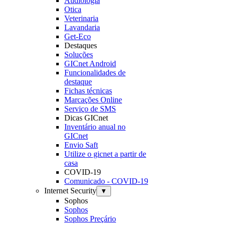
Audiologia
Otica
Veterinaria
Lavandaria
Get-Eco
Destaques
Soluções
GICnet Android
Funcionalidades de
destaque
Fichas técnicas
Marcações Online
Serviço de SMS
Dicas GICnet
Inventário anual no
GICnet
Envio Saft
Utilize o gicnet a partir de
casa
COVID-19
Comunicado - COVID-19
Internet Security
▼
Sophos
Sophos
Sophos Preçário