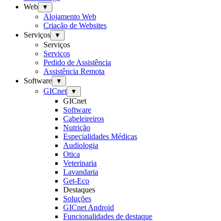
Web
▼
Alojamento Web
Criação de Websites
Serviços
▼
Serviços
Serviços
Pedido de Assistência
Assistência Remota
Software
▼
GICnet
▼
GICnet
Software
Cabeleireiros
Nutrição
Especialidades Médicas
Audiologia
Otica
Veterinaria
Lavandaria
Get-Eco
Destaques
Soluções
GICnet Android
Funcionalidades de destaque