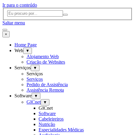
Ir para o conteúdo
Saltar menu
×
Home Page
Web
▼
Alojamento Web
Criação de Websites
Serviços
▼
Serviços
Serviços
Pedido de Assistência
Assistência Remota
Software
▼
GICnet
▼
GICnet
Software
Cabeleireiros
Nutrição
Especialidades Médicas