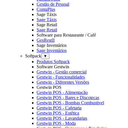
Gestão de Pessoal
ContaPlus
Sage Táxis
Sage Táxis
Sage Retail
Sage Retail
Software para Restaurante / Café
GesRestII
Sage Inventários
Sage Inventários
Softpack
▼
Produtos Softpack
Software Gestwin
Gestwin - Gestão comercial
Gestwin - Funcionalidades
Gestwin - Diferentes Versões
Gestwin POS
Gestwin POS - Alimentação
Gestwin POS - Bares e Discotecas
Gestwin POS - Bombas Combustivel
Gestwin POS - Cafetaria
Gestwin POS - Estética
Gestwin POS - Lavandarias
Gestwin POS - Moda