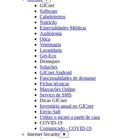
GICnet
Software
Cabeleireiros
Nutrição
Especialidades Médicas
Audiologia
Otica
Veterinaria
Lavandaria
Get-Eco
Destaques
Soluções
GICnet Android
Funcionalidades de destaque
Fichas técnicas
Marcações Online
Serviço de SMS
Dicas GICnet
Inventário anual no GICnet
Envio Saft
Utilize o gicnet a partir de casa
COVID-19
Comunicado - COVID-19
Internet Security
▼