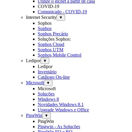
Utilize o gicnet a partir de casa
COVID-19
Comunicado - COVID-19
Internet Security
▼
Sophos
Sophos
Sophos Preçário
Soluções Sophos:
Sophos Cloud
Sophos UTM
Sophos Mobile Control
Ledipor
▼
Ledipor
Inventário
Catálogo On-line
Microsoft
▼
Microsoft
Soluções
Windows 8
Novidades Windows 8.1
Upgrade Windows e Office
PingWin
▼
PingWin
Pingwin - As Soluções
PingWin FO e BO