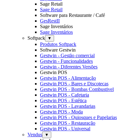
Sage Retail
Sage Retail
Software para Restaurante / Café
GesRestII
Sage Inventários
Sage Inventários
Softpack
▼
Produtos Softpack
Software Gestwin
Gestwin - Gestão comercial
Gestwin - Funcionalidades
Gestwin - Diferentes Versões
Gestwin POS
Gestwin POS - Alimentação
Gestwin POS - Bares e Discotecas
Gestwin POS - Bombas Combustivel
Gestwin POS - Cafetaria
Gestwin POS - Estética
Gestwin POS - Lavandarias
Gestwin POS - Moda
Gestwin POS - Quiosques e Papelarias
Gestwin POS - Restauração
Gestwin POS - Universal
Vendus
▼