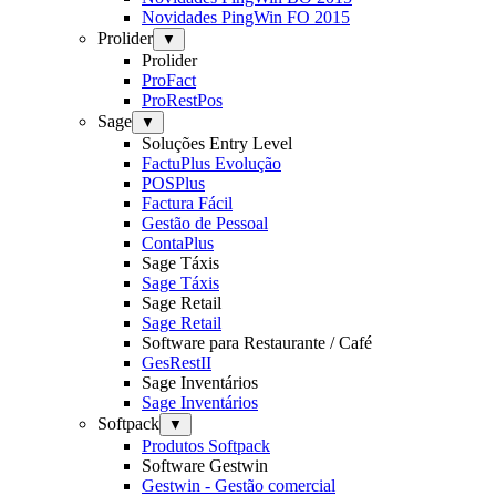
Novidades PingWin FO 2015
Prolider
▼
Prolider
ProFact
ProRestPos
Sage
▼
Soluções Entry Level
FactuPlus Evolução
POSPlus
Factura Fácil
Gestão de Pessoal
ContaPlus
Sage Táxis
Sage Táxis
Sage Retail
Sage Retail
Software para Restaurante / Café
GesRestII
Sage Inventários
Sage Inventários
Softpack
▼
Produtos Softpack
Software Gestwin
Gestwin - Gestão comercial