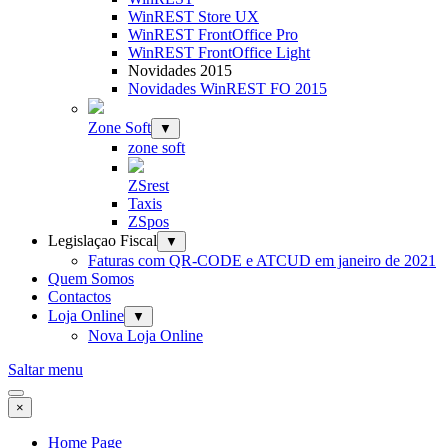
WinREST Store UX
WinREST FrontOffice Pro
WinREST FrontOffice Light
Novidades 2015
Novidades WinREST FO 2015
Zone Soft
▼
zone soft
ZSrest
Taxis
ZSpos
Legislaçao Fiscal
▼
Faturas com QR-CODE e ATCUD em janeiro de 2021
Quem Somos
Contactos
Loja Online
▼
Nova Loja Online
Saltar menu
×
Home Page