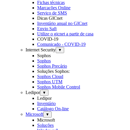
Fichas técnicas
Marcações Online
Serviço de SMS
Dicas GICnet
Inventário anual no GICnet
Envio Saft
Utilize o gicnet a partir de casa
COVID-19
Comunicado - COVID-19
Internet Security
▼
Sophos
Sophos
Sophos Preçário
Soluções Sophos:
Sophos Cloud
Sophos UTM
Sophos Mobile Control
Ledipor
▼
Ledipor
Inventário
Catálogo On-line
Microsoft
▼
Microsoft
Soluções