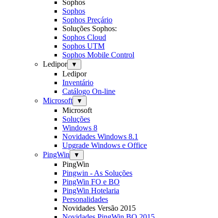
Sophos
Sophos
Sophos Preçário
Soluções Sophos:
Sophos Cloud
Sophos UTM
Sophos Mobile Control
Ledipor
▼
Ledipor
Inventário
Catálogo On-line
Microsoft
▼
Microsoft
Soluções
Windows 8
Novidades Windows 8.1
Upgrade Windows e Office
PingWin
▼
PingWin
Pingwin - As Soluções
PingWin FO e BO
PingWin Hotelaria
Personalidades
Novidades Versão 2015
Novidades PingWin BO 2015