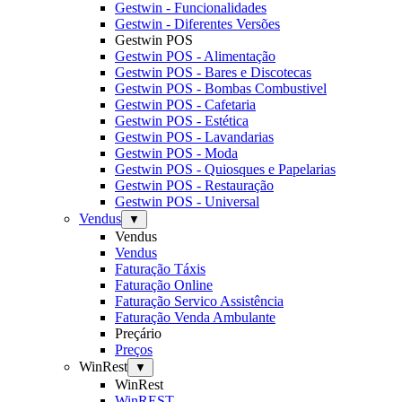
Gestwin - Funcionalidades
Gestwin - Diferentes Versões
Gestwin POS
Gestwin POS - Alimentação
Gestwin POS - Bares e Discotecas
Gestwin POS - Bombas Combustivel
Gestwin POS - Cafetaria
Gestwin POS - Estética
Gestwin POS - Lavandarias
Gestwin POS - Moda
Gestwin POS - Quiosques e Papelarias
Gestwin POS - Restauração
Gestwin POS - Universal
Vendus
▼
Vendus
Vendus
Faturação Táxis
Faturação Online
Faturação Servico Assistência
Faturação Venda Ambulante
Preçário
Preços
WinRest
▼
WinRest
WinREST