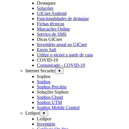
Destaques
Soluções
GICnet Android
Funcionalidades de destaque
Fichas técnicas
Marcações Online
Serviço de SMS
Dicas GICnet
Inventário anual no GICnet
Envio Saft
Utilize o gicnet a partir de casa
COVID-19
Comunicado - COVID-19
Internet Security
▼
Sophos
Sophos
Sophos Preçário
Soluções Sophos:
Sophos Cloud
Sophos UTM
Sophos Mobile Control
Ledipor
▼
Ledipor
Inventário