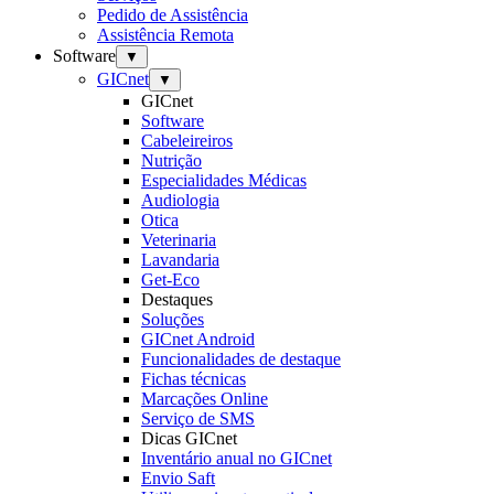
Pedido de Assistência
Assistência Remota
Software
▼
GICnet
▼
GICnet
Software
Cabeleireiros
Nutrição
Especialidades Médicas
Audiologia
Otica
Veterinaria
Lavandaria
Get-Eco
Destaques
Soluções
GICnet Android
Funcionalidades de destaque
Fichas técnicas
Marcações Online
Serviço de SMS
Dicas GICnet
Inventário anual no GICnet
Envio Saft