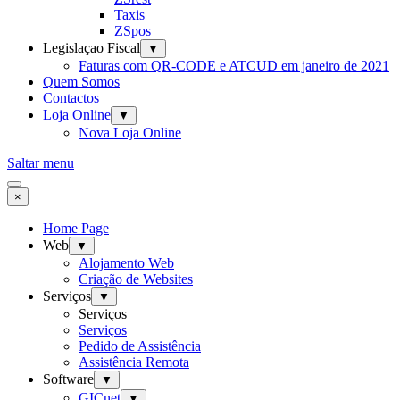
Taxis
ZSpos
Legislaçao Fiscal
▼
Faturas com QR-CODE e ATCUD em janeiro de 2021
Quem Somos
Contactos
Loja Online
▼
Nova Loja Online
Saltar menu
×
Home Page
Web
▼
Alojamento Web
Criação de Websites
Serviços
▼
Serviços
Serviços
Pedido de Assistência
Assistência Remota
Software
▼
GICnet
▼