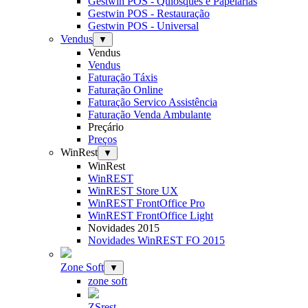
Gestwin POS - Quiosques e Papelarias
Gestwin POS - Restauração
Gestwin POS - Universal
Vendus
▼
Vendus
Vendus
Faturação Táxis
Faturação Online
Faturação Servico Assistência
Faturação Venda Ambulante
Preçário
Preços
WinRest
▼
WinRest
WinREST
WinREST Store UX
WinREST FrontOffice Pro
WinREST FrontOffice Light
Novidades 2015
Novidades WinREST FO 2015
Zone Soft
▼
zone soft
ZSrest