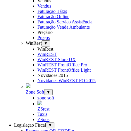
Vendus
Vendus
Faturação Táxis
Faturação Online
Faturação Servico Assistência
Faturação Venda Ambulante
Preçário
Preços
WinRest
▼
WinRest
WinREST
WinREST Store UX
WinREST FrontOffice Pro
WinREST FrontOffice Light
Novidades 2015
Novidades WinREST FO 2015
Zone Soft
▼
zone soft
ZSrest
Taxis
ZSpos
Legislaçao Fiscal
▼
Faturas com QR-CODE e