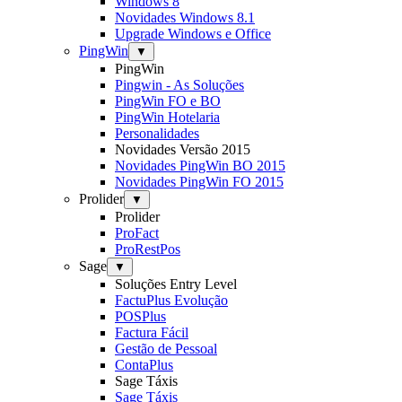
Windows 8
Novidades Windows 8.1
Upgrade Windows e Office
PingWin
▼
PingWin
Pingwin - As Soluções
PingWin FO e BO
PingWin Hotelaria
Personalidades
Novidades Versão 2015
Novidades PingWin BO 2015
Novidades PingWin FO 2015
Prolider
▼
Prolider
ProFact
ProRestPos
Sage
▼
Soluções Entry Level
FactuPlus Evolução
POSPlus
Factura Fácil
Gestão de Pessoal
ContaPlus
Sage Táxis
Sage Táxis