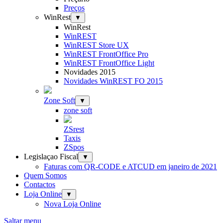
Preços
WinRest
▼
WinRest
WinREST
WinREST Store UX
WinREST FrontOffice Pro
WinREST FrontOffice Light
Novidades 2015
Novidades WinREST FO 2015
Zone Soft
▼
zone soft
ZSrest
Taxis
ZSpos
Legislaçao Fiscal
▼
Faturas com QR-CODE e ATCUD em janeiro de 2021
Quem Somos
Contactos
Loja Online
▼
Nova Loja Online
Saltar menu