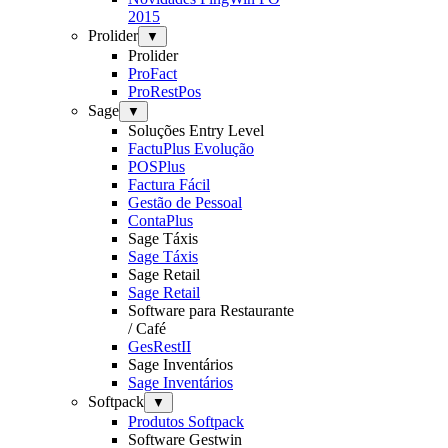
2015
Prolider
▼
Prolider
ProFact
ProRestPos
Sage
▼
Soluções Entry Level
FactuPlus Evolução
POSPlus
Factura Fácil
Gestão de Pessoal
ContaPlus
Sage Táxis
Sage Táxis
Sage Retail
Sage Retail
Software para Restaurante
/ Café
GesRestII
Sage Inventários
Sage Inventários
Softpack
▼
Produtos Softpack
Software Gestwin