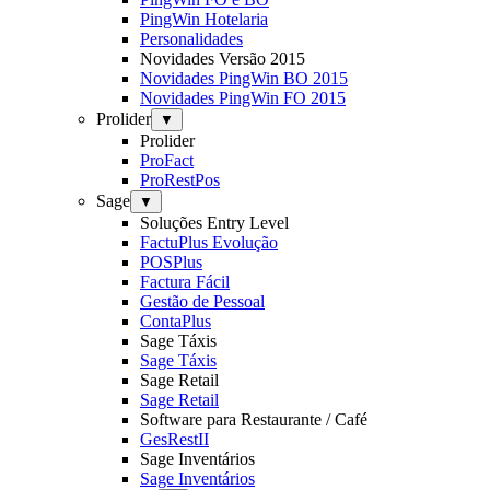
PingWin Hotelaria
Personalidades
Novidades Versão 2015
Novidades PingWin BO 2015
Novidades PingWin FO 2015
Prolider
▼
Prolider
ProFact
ProRestPos
Sage
▼
Soluções Entry Level
FactuPlus Evolução
POSPlus
Factura Fácil
Gestão de Pessoal
ContaPlus
Sage Táxis
Sage Táxis
Sage Retail
Sage Retail
Software para Restaurante / Café
GesRestII
Sage Inventários
Sage Inventários