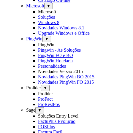
Catálogo On-line
Microsoft
▼
Microsoft
Soluções
Windows 8
Novidades Windows 8.1
Upgrade Windows e Office
PingWin
▼
PingWin
Pingwin - As Soluções
PingWin FO e BO
PingWin Hotelaria
Personalidades
Novidades Versão 2015
Novidades PingWin BO 2015
Novidades PingWin FO 2015
Prolider
▼
Prolider
ProFact
ProRestPos
Sage
▼
Soluções Entry Level
FactuPlus Evolução
POSPlus
Factura Fácil