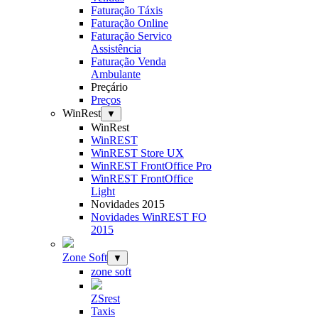
Faturação Táxis
Faturação Online
Faturação Servico
Assistência
Faturação Venda
Ambulante
Preçário
Preços
WinRest
▼
WinRest
WinREST
WinREST Store UX
WinREST FrontOffice Pro
WinREST FrontOffice
Light
Novidades 2015
Novidades WinREST FO
2015
Zone Soft
▼
zone soft
ZSrest
Taxis