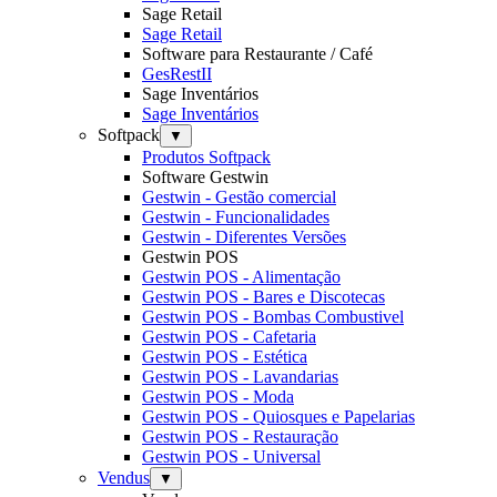
Sage Retail
Sage Retail
Software para Restaurante / Café
GesRestII
Sage Inventários
Sage Inventários
Softpack
▼
Produtos Softpack
Software Gestwin
Gestwin - Gestão comercial
Gestwin - Funcionalidades
Gestwin - Diferentes Versões
Gestwin POS
Gestwin POS - Alimentação
Gestwin POS - Bares e Discotecas
Gestwin POS - Bombas Combustivel
Gestwin POS - Cafetaria
Gestwin POS - Estética
Gestwin POS - Lavandarias
Gestwin POS - Moda
Gestwin POS - Quiosques e Papelarias
Gestwin POS - Restauração
Gestwin POS - Universal
Vendus
▼