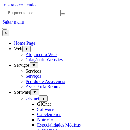
Ir para o conteúdo
Saltar menu
×
Home Page
Web
▼
Alojamento Web
Criação de Websites
Serviços
▼
Serviços
Serviços
Pedido de Assistência
Assistência Remota
Software
▼
GICnet
▼
GICnet
Software
Cabeleireiros
Nutrição
Especialidades Médicas