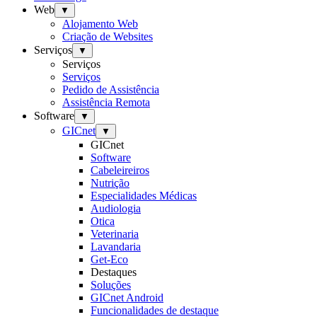
Web
▼
Alojamento Web
Criação de Websites
Serviços
▼
Serviços
Serviços
Pedido de Assistência
Assistência Remota
Software
▼
GICnet
▼
GICnet
Software
Cabeleireiros
Nutrição
Especialidades Médicas
Audiologia
Otica
Veterinaria
Lavandaria
Get-Eco
Destaques
Soluções
GICnet Android
Funcionalidades de destaque