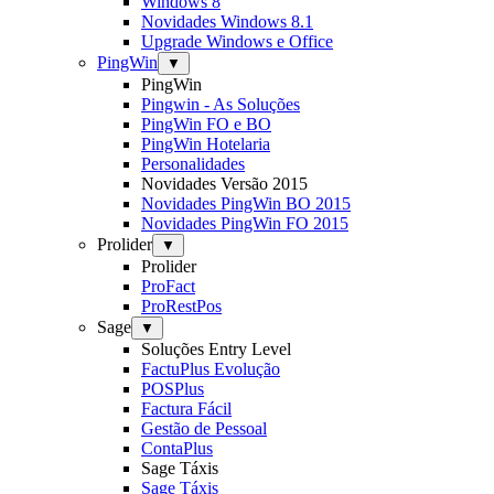
Windows 8
Novidades Windows 8.1
Upgrade Windows e Office
PingWin
▼
PingWin
Pingwin - As Soluções
PingWin FO e BO
PingWin Hotelaria
Personalidades
Novidades Versão 2015
Novidades PingWin BO 2015
Novidades PingWin FO 2015
Prolider
▼
Prolider
ProFact
ProRestPos
Sage
▼
Soluções Entry Level
FactuPlus Evolução
POSPlus
Factura Fácil
Gestão de Pessoal
ContaPlus
Sage Táxis
Sage Táxis