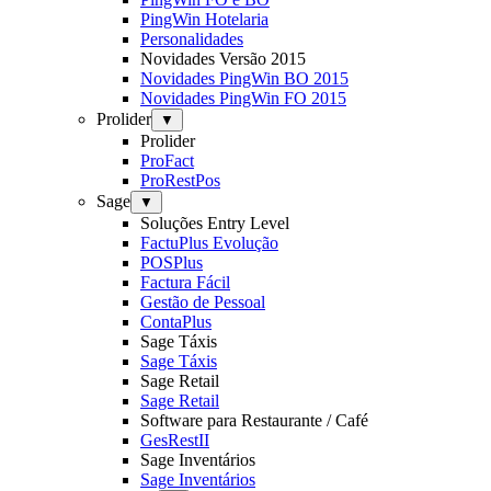
PingWin Hotelaria
Personalidades
Novidades Versão 2015
Novidades PingWin BO 2015
Novidades PingWin FO 2015
Prolider
▼
Prolider
ProFact
ProRestPos
Sage
▼
Soluções Entry Level
FactuPlus Evolução
POSPlus
Factura Fácil
Gestão de Pessoal
ContaPlus
Sage Táxis
Sage Táxis
Sage Retail
Sage Retail
Software para Restaurante / Café
GesRestII
Sage Inventários
Sage Inventários