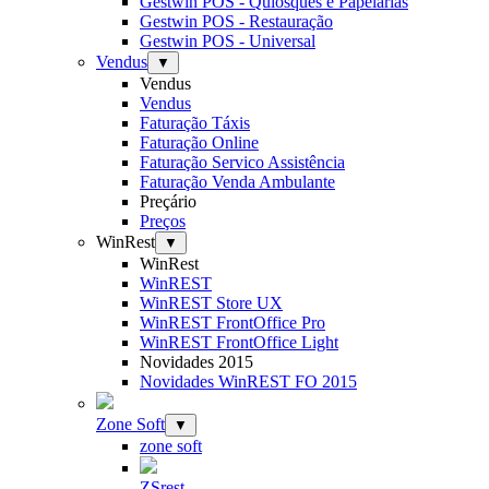
Gestwin POS - Quiosques e Papelarias
Gestwin POS - Restauração
Gestwin POS - Universal
Vendus
▼
Vendus
Vendus
Faturação Táxis
Faturação Online
Faturação Servico Assistência
Faturação Venda Ambulante
Preçário
Preços
WinRest
▼
WinRest
WinREST
WinREST Store UX
WinREST FrontOffice Pro
WinREST FrontOffice Light
Novidades 2015
Novidades WinREST FO 2015
Zone Soft
▼
zone soft
ZSrest