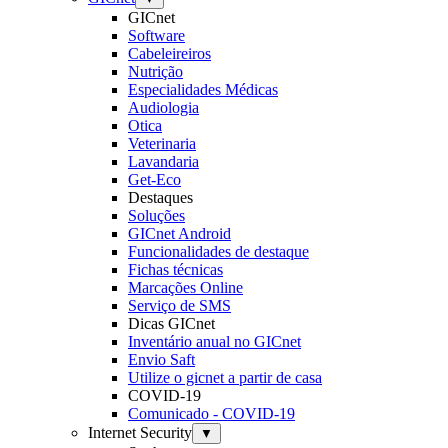
GICnet
Software
Cabeleireiros
Nutrição
Especialidades Médicas
Audiologia
Otica
Veterinaria
Lavandaria
Get-Eco
Destaques
Soluções
GICnet Android
Funcionalidades de destaque
Fichas técnicas
Marcações Online
Serviço de SMS
Dicas GICnet
Inventário anual no GICnet
Envio Saft
Utilize o gicnet a partir de casa
COVID-19
Comunicado - COVID-19
Internet Security
▼