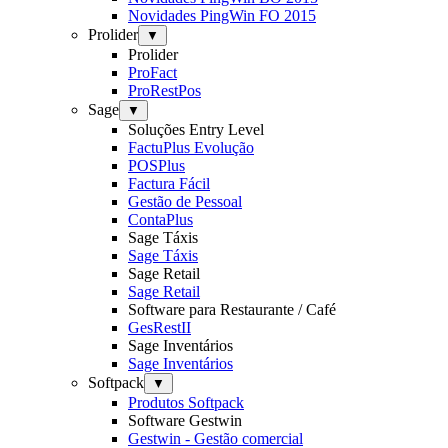
Novidades PingWin FO 2015
Prolider
▼
Prolider
ProFact
ProRestPos
Sage
▼
Soluções Entry Level
FactuPlus Evolução
POSPlus
Factura Fácil
Gestão de Pessoal
ContaPlus
Sage Táxis
Sage Táxis
Sage Retail
Sage Retail
Software para Restaurante / Café
GesRestII
Sage Inventários
Sage Inventários
Softpack
▼
Produtos Softpack
Software Gestwin
Gestwin - Gestão comercial