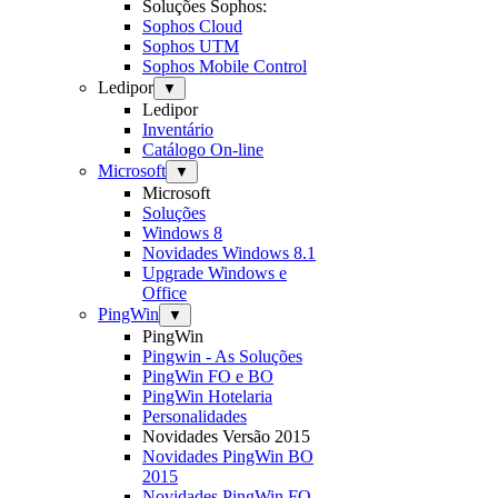
Soluções Sophos:
Sophos Cloud
Sophos UTM
Sophos Mobile Control
Ledipor
▼
Ledipor
Inventário
Catálogo On-line
Microsoft
▼
Microsoft
Soluções
Windows 8
Novidades Windows 8.1
Upgrade Windows e
Office
PingWin
▼
PingWin
Pingwin - As Soluções
PingWin FO e BO
PingWin Hotelaria
Personalidades
Novidades Versão 2015
Novidades PingWin BO
2015
Novidades PingWin FO