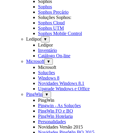
Sophos
Sophos
Sophos Preçário
Soluções Sophos:
Sophos Cloud
Sophos UTM
Sophos Mobile Control
Ledipor
▼
Ledipor
Inventário
Catálogo On-line
Microsoft
▼
Microsoft
Soluções
Windows 8
Novidades Windows 8.1
Upgrade Windows e Office
PingWin
▼
PingWin
Pingwin - As Soluções
PingWin FO e BO
PingWin Hotelaria
Personalidades
Novidades Versão 2015
Novidades PingWin BO 2015