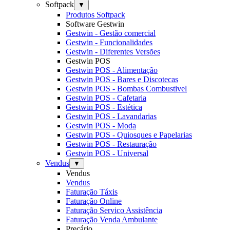
Softpack
▼
Produtos Softpack
Software Gestwin
Gestwin - Gestão comercial
Gestwin - Funcionalidades
Gestwin - Diferentes Versões
Gestwin POS
Gestwin POS - Alimentação
Gestwin POS - Bares e Discotecas
Gestwin POS - Bombas Combustivel
Gestwin POS - Cafetaria
Gestwin POS - Estética
Gestwin POS - Lavandarias
Gestwin POS - Moda
Gestwin POS - Quiosques e Papelarias
Gestwin POS - Restauração
Gestwin POS - Universal
Vendus
▼
Vendus
Vendus
Faturação Táxis
Faturação Online
Faturação Servico Assistência
Faturação Venda Ambulante
Preçário