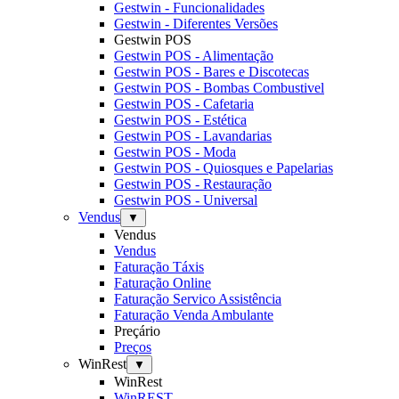
Gestwin - Funcionalidades
Gestwin - Diferentes Versões
Gestwin POS
Gestwin POS - Alimentação
Gestwin POS - Bares e Discotecas
Gestwin POS - Bombas Combustivel
Gestwin POS - Cafetaria
Gestwin POS - Estética
Gestwin POS - Lavandarias
Gestwin POS - Moda
Gestwin POS - Quiosques e Papelarias
Gestwin POS - Restauração
Gestwin POS - Universal
Vendus
▼
Vendus
Vendus
Faturação Táxis
Faturação Online
Faturação Servico Assistência
Faturação Venda Ambulante
Preçário
Preços
WinRest
▼
WinRest
WinREST