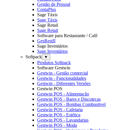
Gestão de Pessoal
ContaPlus
Sage Táxis
Sage Táxis
Sage Retail
Sage Retail
Software para Restaurante / Café
GesRestII
Sage Inventários
Sage Inventários
Softpack
▼
Produtos Softpack
Software Gestwin
Gestwin - Gestão comercial
Gestwin - Funcionalidades
Gestwin - Diferentes Versões
Gestwin POS
Gestwin POS - Alimentação
Gestwin POS - Bares e Discotecas
Gestwin POS - Bombas Combustivel
Gestwin POS - Cafetaria
Gestwin POS - Estética
Gestwin POS - Lavandarias
Gestwin POS - Moda