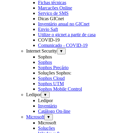
Fichas técnicas
Marcações Online
Serviço de SMS
Dicas GICnet
Inventário anual no GICnet
Envio Saft
Utilize o gicnet a partir de casa
COVID-19
Comunicado - COVID-19
Internet Security
▼
Sophos
Sophos
Sophos Preçário
Soluções Sophos:
Sophos Cloud
Sophos UTM
Sophos Mobile Control
Ledipor
▼
Ledipor
Inventário
Catálogo On-line
Microsoft
▼
Microsoft
Soluções