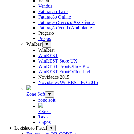
Vendus
Vendus
Faturação Táxis
Faturação Online
Faturação Servico Assistência
Faturação Venda Ambulante
Preçário
Preços
WinRest
▼
WinRest
WinREST
WinREST Store UX
WinREST FrontOffice Pro
WinREST FrontOffice Light
Novidades 2015
Novidades WinREST FO 2015
Zone Soft
▼
zone soft
ZSrest
Taxis
ZSpos
Legislaçao Fiscal
▼
Faturas com QR-CODE e