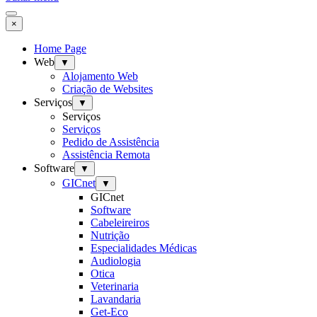
×
Home Page
Web
▼
Alojamento Web
Criação de Websites
Serviços
▼
Serviços
Serviços
Pedido de Assistência
Assistência Remota
Software
▼
GICnet
▼
GICnet
Software
Cabeleireiros
Nutrição
Especialidades Médicas
Audiologia
Otica
Veterinaria
Lavandaria
Get-Eco