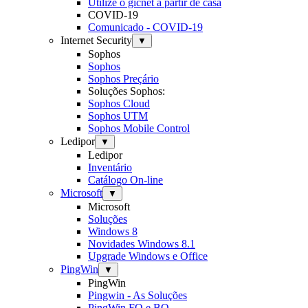
Utilize o gicnet a partir de casa
COVID-19
Comunicado - COVID-19
Internet Security
▼
Sophos
Sophos
Sophos Preçário
Soluções Sophos:
Sophos Cloud
Sophos UTM
Sophos Mobile Control
Ledipor
▼
Ledipor
Inventário
Catálogo On-line
Microsoft
▼
Microsoft
Soluções
Windows 8
Novidades Windows 8.1
Upgrade Windows e Office
PingWin
▼
PingWin
Pingwin - As Soluções
PingWin FO e BO