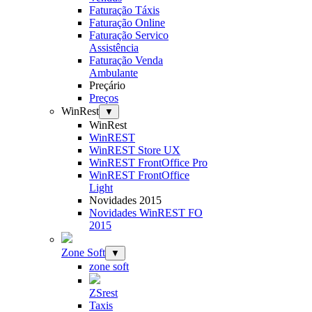
Faturação Táxis
Faturação Online
Faturação Servico
Assistência
Faturação Venda
Ambulante
Preçário
Preços
WinRest
▼
WinRest
WinREST
WinREST Store UX
WinREST FrontOffice Pro
WinREST FrontOffice
Light
Novidades 2015
Novidades WinREST FO
2015
Zone Soft
▼
zone soft
ZSrest
Taxis