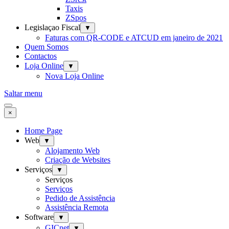
Taxis
ZSpos
Legislaçao Fiscal
▼
Faturas com QR-CODE e ATCUD em janeiro de 2021
Quem Somos
Contactos
Loja Online
▼
Nova Loja Online
Saltar menu
×
Home Page
Web
▼
Alojamento Web
Criação de Websites
Serviços
▼
Serviços
Serviços
Pedido de Assistência
Assistência Remota
Software
▼
GICnet
▼