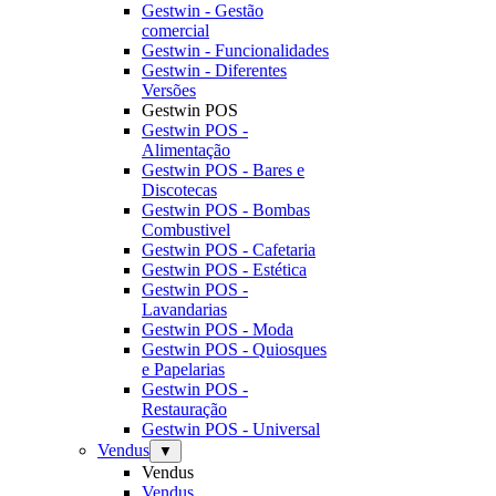
Gestwin - Gestão
comercial
Gestwin - Funcionalidades
Gestwin - Diferentes
Versões
Gestwin POS
Gestwin POS -
Alimentação
Gestwin POS - Bares e
Discotecas
Gestwin POS - Bombas
Combustivel
Gestwin POS - Cafetaria
Gestwin POS - Estética
Gestwin POS -
Lavandarias
Gestwin POS - Moda
Gestwin POS - Quiosques
e Papelarias
Gestwin POS -
Restauração
Gestwin POS - Universal
Vendus
▼
Vendus
Vendus