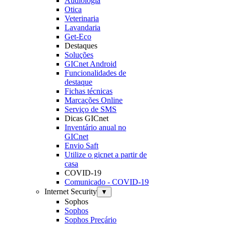
Audiologia
Otica
Veterinaria
Lavandaria
Get-Eco
Destaques
Soluções
GICnet Android
Funcionalidades de
destaque
Fichas técnicas
Marcações Online
Serviço de SMS
Dicas GICnet
Inventário anual no
GICnet
Envio Saft
Utilize o gicnet a partir de
casa
COVID-19
Comunicado - COVID-19
Internet Security
▼
Sophos
Sophos
Sophos Preçário