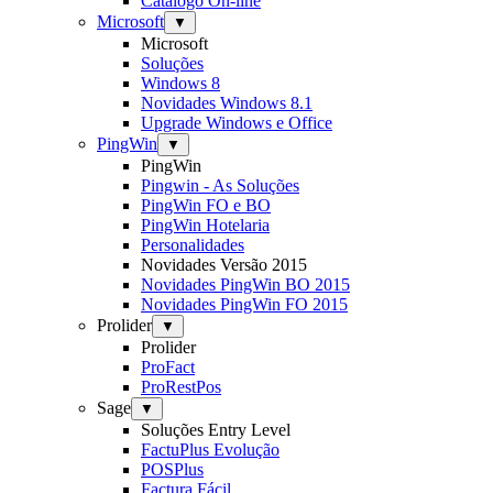
Catálogo On-line
Microsoft
▼
Microsoft
Soluções
Windows 8
Novidades Windows 8.1
Upgrade Windows e Office
PingWin
▼
PingWin
Pingwin - As Soluções
PingWin FO e BO
PingWin Hotelaria
Personalidades
Novidades Versão 2015
Novidades PingWin BO 2015
Novidades PingWin FO 2015
Prolider
▼
Prolider
ProFact
ProRestPos
Sage
▼
Soluções Entry Level
FactuPlus Evolução
POSPlus
Factura Fácil