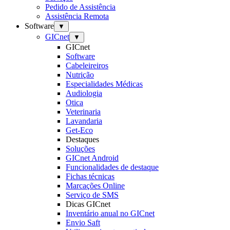
Pedido de Assistência
Assistência Remota
Software
▼
GICnet
▼
GICnet
Software
Cabeleireiros
Nutrição
Especialidades Médicas
Audiologia
Otica
Veterinaria
Lavandaria
Get-Eco
Destaques
Soluções
GICnet Android
Funcionalidades de destaque
Fichas técnicas
Marcações Online
Serviço de SMS
Dicas GICnet
Inventário anual no GICnet
Envio Saft