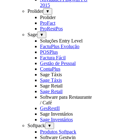
2015
Prolider
▼
Prolider
ProFact
ProRestPos
Sage
▼
Soluções Entry Level
FactuPlus Evolução
POSPlus
Factura Fácil
Gestão de Pessoal
ContaPlus
Sage Táxis
Sage Táxis
Sage Retail
Sage Retail
Software para Restaurante
/ Café
GesRestII
Sage Inventários
Sage Inventários
Softpack
▼
Produtos Softpack
Software Gestwin