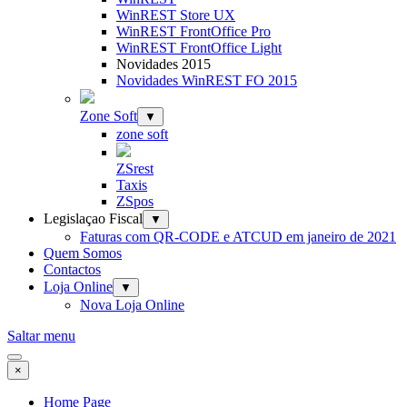
WinREST Store UX
WinREST FrontOffice Pro
WinREST FrontOffice Light
Novidades 2015
Novidades WinREST FO 2015
Zone Soft
▼
zone soft
ZSrest
Taxis
ZSpos
Legislaçao Fiscal
▼
Faturas com QR-CODE e ATCUD em janeiro de 2021
Quem Somos
Contactos
Loja Online
▼
Nova Loja Online
Saltar menu
×
Home Page