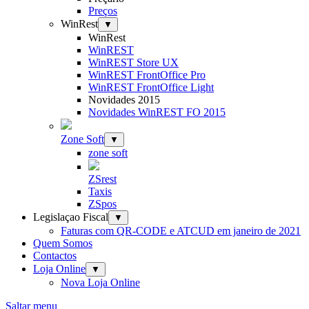
Preços
WinRest
▼
WinRest
WinREST
WinREST Store UX
WinREST FrontOffice Pro
WinREST FrontOffice Light
Novidades 2015
Novidades WinREST FO 2015
Zone Soft
▼
zone soft
ZSrest
Taxis
ZSpos
Legislaçao Fiscal
▼
Faturas com QR-CODE e ATCUD em janeiro de 2021
Quem Somos
Contactos
Loja Online
▼
Nova Loja Online
Saltar menu