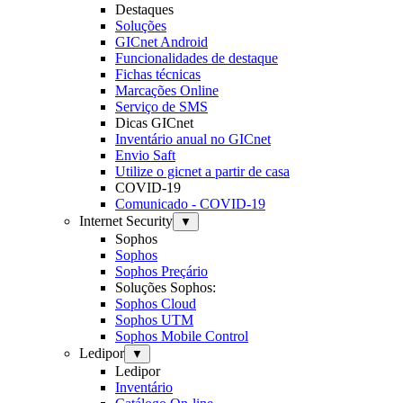
Destaques
Soluções
GICnet Android
Funcionalidades de destaque
Fichas técnicas
Marcações Online
Serviço de SMS
Dicas GICnet
Inventário anual no GICnet
Envio Saft
Utilize o gicnet a partir de casa
COVID-19
Comunicado - COVID-19
Internet Security
▼
Sophos
Sophos
Sophos Preçário
Soluções Sophos:
Sophos Cloud
Sophos UTM
Sophos Mobile Control
Ledipor
▼
Ledipor
Inventário