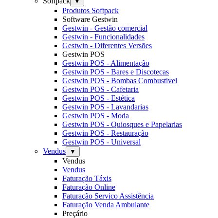
Softpack
▼
Produtos Softpack
Software Gestwin
Gestwin - Gestão comercial
Gestwin - Funcionalidades
Gestwin - Diferentes Versões
Gestwin POS
Gestwin POS - Alimentação
Gestwin POS - Bares e Discotecas
Gestwin POS - Bombas Combustivel
Gestwin POS - Cafetaria
Gestwin POS - Estética
Gestwin POS - Lavandarias
Gestwin POS - Moda
Gestwin POS - Quiosques e Papelarias
Gestwin POS - Restauração
Gestwin POS - Universal
Vendus
▼
Vendus
Vendus
Faturação Táxis
Faturação Online
Faturação Servico Assistência
Faturação Venda Ambulante
Preçário