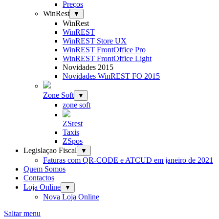
Preços
WinRest
▼
WinRest
WinREST
WinREST Store UX
WinREST FrontOffice Pro
WinREST FrontOffice Light
Novidades 2015
Novidades WinREST FO 2015
Zone Soft
▼
zone soft
ZSrest
Taxis
ZSpos
Legislaçao Fiscal
▼
Faturas com QR-CODE e ATCUD em janeiro de 2021
Quem Somos
Contactos
Loja Online
▼
Nova Loja Online
Saltar menu