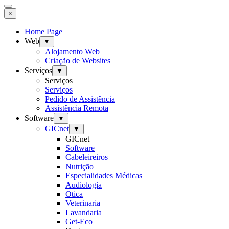
×
Home Page
Web
▼
Alojamento Web
Criação de Websites
Serviços
▼
Serviços
Serviços
Pedido de Assistência
Assistência Remota
Software
▼
GICnet
▼
GICnet
Software
Cabeleireiros
Nutrição
Especialidades Médicas
Audiologia
Otica
Veterinaria
Lavandaria
Get-Eco