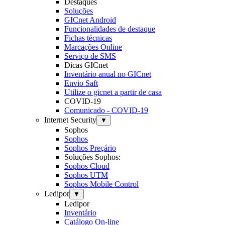
Destaques
Soluções
GICnet Android
Funcionalidades de destaque
Fichas técnicas
Marcações Online
Serviço de SMS
Dicas GICnet
Inventário anual no GICnet
Envio Saft
Utilize o gicnet a partir de casa
COVID-19
Comunicado - COVID-19
Internet Security
▼
Sophos
Sophos
Sophos Preçário
Soluções Sophos:
Sophos Cloud
Sophos UTM
Sophos Mobile Control
Ledipor
▼
Ledipor
Inventário
Catálogo On-line