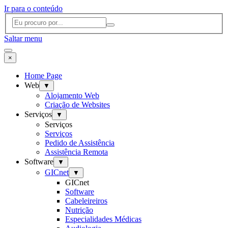
Ir para o conteúdo
Saltar menu
×
Home Page
Web
▼
Alojamento Web
Criação de Websites
Serviços
▼
Serviços
Serviços
Pedido de Assistência
Assistência Remota
Software
▼
GICnet
▼
GICnet
Software
Cabeleireiros
Nutrição
Especialidades Médicas