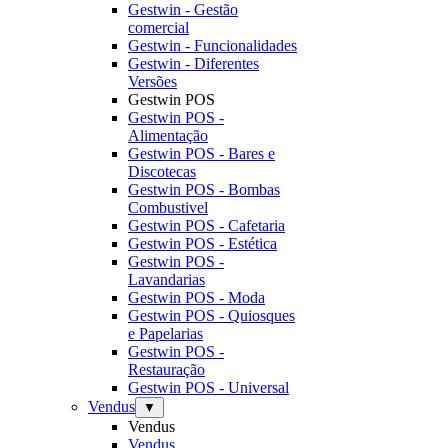
Gestwin - Gestão
comercial
Gestwin - Funcionalidades
Gestwin - Diferentes
Versões
Gestwin POS
Gestwin POS -
Alimentação
Gestwin POS - Bares e
Discotecas
Gestwin POS - Bombas
Combustivel
Gestwin POS - Cafetaria
Gestwin POS - Estética
Gestwin POS -
Lavandarias
Gestwin POS - Moda
Gestwin POS - Quiosques
e Papelarias
Gestwin POS -
Restauração
Gestwin POS - Universal
Vendus
▼
Vendus
Vendus