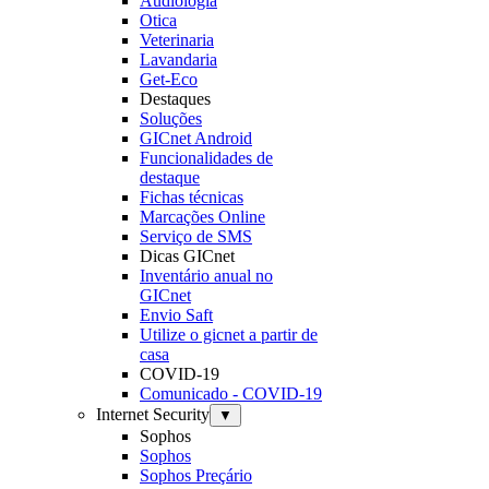
Audiologia
Otica
Veterinaria
Lavandaria
Get-Eco
Destaques
Soluções
GICnet Android
Funcionalidades de
destaque
Fichas técnicas
Marcações Online
Serviço de SMS
Dicas GICnet
Inventário anual no
GICnet
Envio Saft
Utilize o gicnet a partir de
casa
COVID-19
Comunicado - COVID-19
Internet Security
▼
Sophos
Sophos
Sophos Preçário