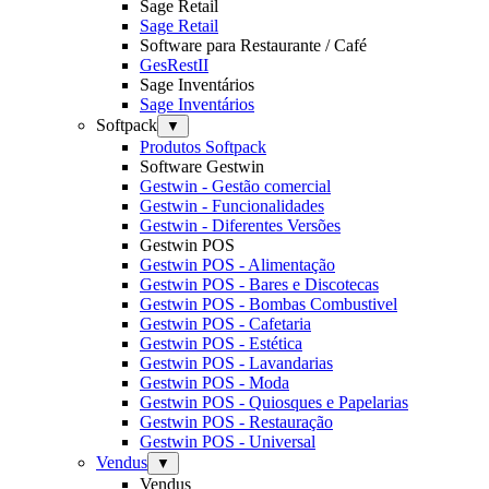
Sage Retail
Sage Retail
Software para Restaurante / Café
GesRestII
Sage Inventários
Sage Inventários
Softpack
▼
Produtos Softpack
Software Gestwin
Gestwin - Gestão comercial
Gestwin - Funcionalidades
Gestwin - Diferentes Versões
Gestwin POS
Gestwin POS - Alimentação
Gestwin POS - Bares e Discotecas
Gestwin POS - Bombas Combustivel
Gestwin POS - Cafetaria
Gestwin POS - Estética
Gestwin POS - Lavandarias
Gestwin POS - Moda
Gestwin POS - Quiosques e Papelarias
Gestwin POS - Restauração
Gestwin POS - Universal
Vendus
▼
Vendus