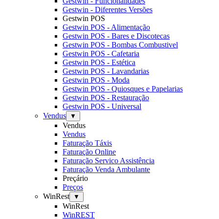
Gestwin - Funcionalidades
Gestwin - Diferentes Versões
Gestwin POS
Gestwin POS - Alimentação
Gestwin POS - Bares e Discotecas
Gestwin POS - Bombas Combustivel
Gestwin POS - Cafetaria
Gestwin POS - Estética
Gestwin POS - Lavandarias
Gestwin POS - Moda
Gestwin POS - Quiosques e Papelarias
Gestwin POS - Restauração
Gestwin POS - Universal
Vendus
▼
Vendus
Vendus
Faturação Táxis
Faturação Online
Faturação Servico Assistência
Faturação Venda Ambulante
Preçário
Preços
WinRest
▼
WinRest
WinREST