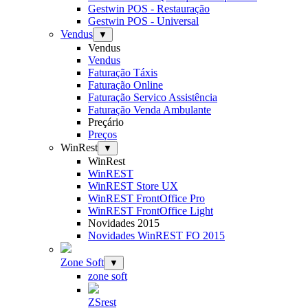
Gestwin POS - Restauração
Gestwin POS - Universal
Vendus
▼
Vendus
Vendus
Faturação Táxis
Faturação Online
Faturação Servico Assistência
Faturação Venda Ambulante
Preçário
Preços
WinRest
▼
WinRest
WinREST
WinREST Store UX
WinREST FrontOffice Pro
WinREST FrontOffice Light
Novidades 2015
Novidades WinREST FO 2015
Zone Soft
▼
zone soft
ZSrest