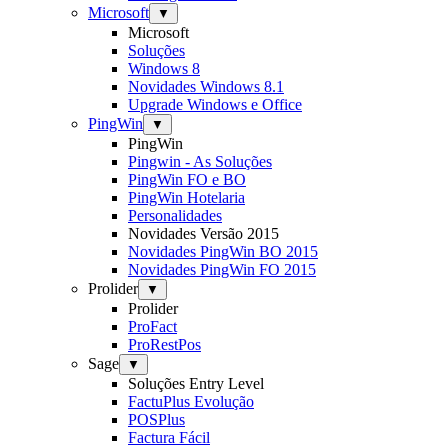
Microsoft
▼
Microsoft
Soluções
Windows 8
Novidades Windows 8.1
Upgrade Windows e Office
PingWin
▼
PingWin
Pingwin - As Soluções
PingWin FO e BO
PingWin Hotelaria
Personalidades
Novidades Versão 2015
Novidades PingWin BO 2015
Novidades PingWin FO 2015
Prolider
▼
Prolider
ProFact
ProRestPos
Sage
▼
Soluções Entry Level
FactuPlus Evolução
POSPlus
Factura Fácil