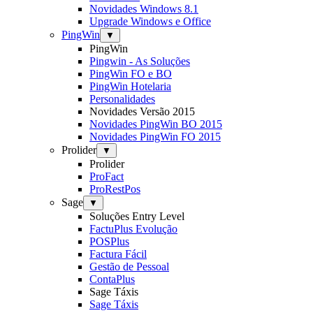
Novidades Windows 8.1
Upgrade Windows e Office
PingWin
▼
PingWin
Pingwin - As Soluções
PingWin FO e BO
PingWin Hotelaria
Personalidades
Novidades Versão 2015
Novidades PingWin BO 2015
Novidades PingWin FO 2015
Prolider
▼
Prolider
ProFact
ProRestPos
Sage
▼
Soluções Entry Level
FactuPlus Evolução
POSPlus
Factura Fácil
Gestão de Pessoal
ContaPlus
Sage Táxis
Sage Táxis