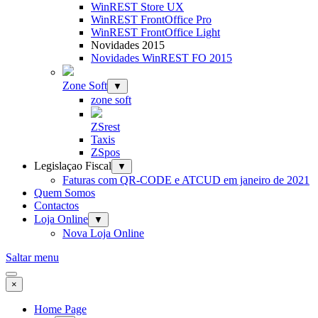
WinREST Store UX
WinREST FrontOffice Pro
WinREST FrontOffice Light
Novidades 2015
Novidades WinREST FO 2015
Zone Soft
▼
zone soft
ZSrest
Taxis
ZSpos
Legislaçao Fiscal
▼
Faturas com QR-CODE e ATCUD em janeiro de 2021
Quem Somos
Contactos
Loja Online
▼
Nova Loja Online
Saltar menu
×
Home Page