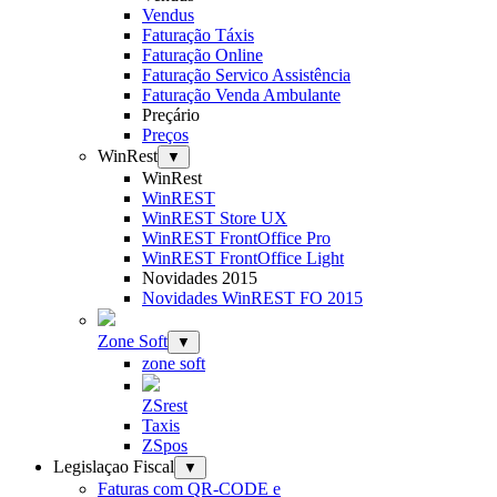
Vendus
Faturação Táxis
Faturação Online
Faturação Servico Assistência
Faturação Venda Ambulante
Preçário
Preços
WinRest
▼
WinRest
WinREST
WinREST Store UX
WinREST FrontOffice Pro
WinREST FrontOffice Light
Novidades 2015
Novidades WinREST FO 2015
Zone Soft
▼
zone soft
ZSrest
Taxis
ZSpos
Legislaçao Fiscal
▼
Faturas com QR-CODE e