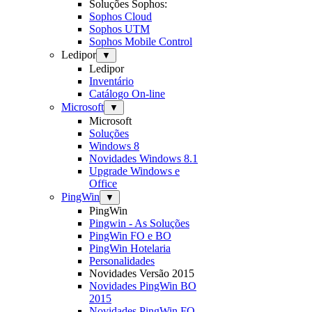
Soluções Sophos:
Sophos Cloud
Sophos UTM
Sophos Mobile Control
Ledipor
▼
Ledipor
Inventário
Catálogo On-line
Microsoft
▼
Microsoft
Soluções
Windows 8
Novidades Windows 8.1
Upgrade Windows e
Office
PingWin
▼
PingWin
Pingwin - As Soluções
PingWin FO e BO
PingWin Hotelaria
Personalidades
Novidades Versão 2015
Novidades PingWin BO
2015
Novidades PingWin FO