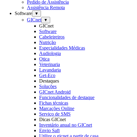
Pedido de Assistência
Assistência Remota
Software
▼
GICnet
▼
GICnet
Software
Cabeleireiros
Nutrição
Especialidades Médicas
Audiologia
Otica
Veterinaria
Lavandaria
Get-Eco
Destaques
Soluções
GICnet Android
Funcionalidades de destaque
Fichas técnicas
Marcações Online
Serviço de SMS
Dicas GICnet
Inventário anual no GICnet
Envio Saft
Utilize o gicnet a partir de casa