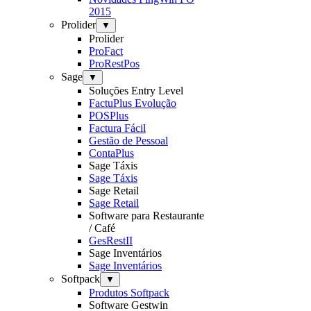
2015
Prolider
▼
Prolider
ProFact
ProRestPos
Sage
▼
Soluções Entry Level
FactuPlus Evolução
POSPlus
Factura Fácil
Gestão de Pessoal
ContaPlus
Sage Táxis
Sage Táxis
Sage Retail
Sage Retail
Software para Restaurante
/ Café
GesRestII
Sage Inventários
Sage Inventários
Softpack
▼
Produtos Softpack
Software Gestwin