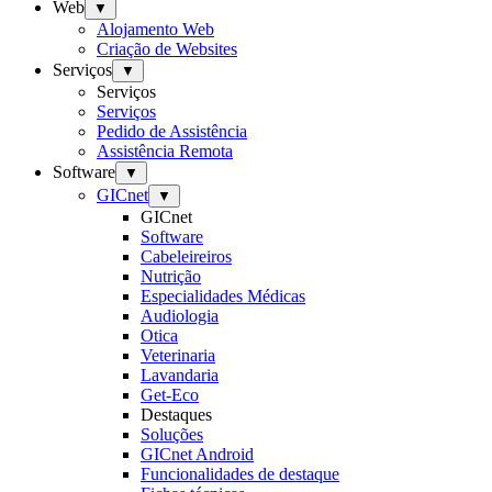
Web
▼
Alojamento Web
Criação de Websites
Serviços
▼
Serviços
Serviços
Pedido de Assistência
Assistência Remota
Software
▼
GICnet
▼
GICnet
Software
Cabeleireiros
Nutrição
Especialidades Médicas
Audiologia
Otica
Veterinaria
Lavandaria
Get-Eco
Destaques
Soluções
GICnet Android
Funcionalidades de destaque