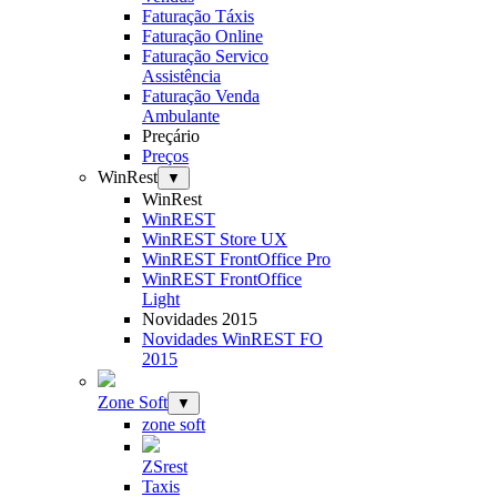
Faturação Táxis
Faturação Online
Faturação Servico
Assistência
Faturação Venda
Ambulante
Preçário
Preços
WinRest
▼
WinRest
WinREST
WinREST Store UX
WinREST FrontOffice Pro
WinREST FrontOffice
Light
Novidades 2015
Novidades WinREST FO
2015
Zone Soft
▼
zone soft
ZSrest
Taxis