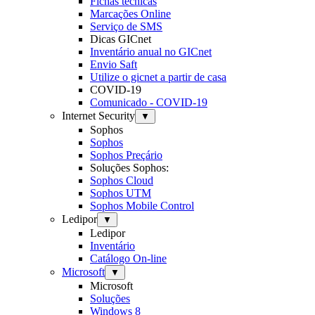
Fichas técnicas
Marcações Online
Serviço de SMS
Dicas GICnet
Inventário anual no GICnet
Envio Saft
Utilize o gicnet a partir de casa
COVID-19
Comunicado - COVID-19
Internet Security
▼
Sophos
Sophos
Sophos Preçário
Soluções Sophos:
Sophos Cloud
Sophos UTM
Sophos Mobile Control
Ledipor
▼
Ledipor
Inventário
Catálogo On-line
Microsoft
▼
Microsoft
Soluções
Windows 8