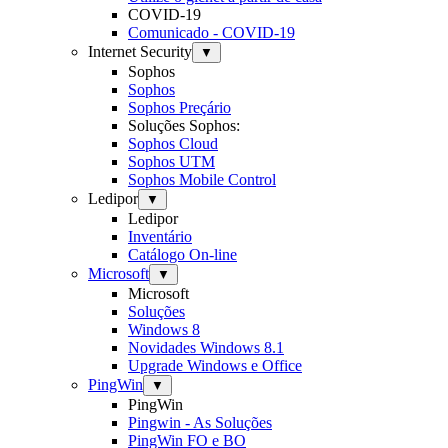
COVID-19
Comunicado - COVID-19
Internet Security
▼
Sophos
Sophos
Sophos Preçário
Soluções Sophos:
Sophos Cloud
Sophos UTM
Sophos Mobile Control
Ledipor
▼
Ledipor
Inventário
Catálogo On-line
Microsoft
▼
Microsoft
Soluções
Windows 8
Novidades Windows 8.1
Upgrade Windows e Office
PingWin
▼
PingWin
Pingwin - As Soluções
PingWin FO e BO