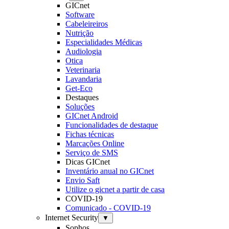
GICnet
Software
Cabeleireiros
Nutrição
Especialidades Médicas
Audiologia
Otica
Veterinaria
Lavandaria
Get-Eco
Destaques
Soluções
GICnet Android
Funcionalidades de destaque
Fichas técnicas
Marcações Online
Serviço de SMS
Dicas GICnet
Inventário anual no GICnet
Envio Saft
Utilize o gicnet a partir de casa
COVID-19
Comunicado - COVID-19
Internet Security
▼
Sophos