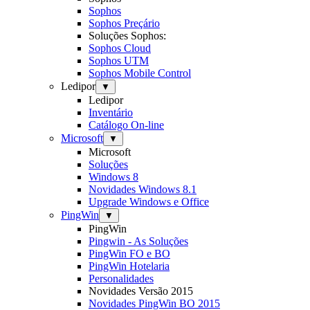
Sophos
Sophos Preçário
Soluções Sophos:
Sophos Cloud
Sophos UTM
Sophos Mobile Control
Ledipor
▼
Ledipor
Inventário
Catálogo On-line
Microsoft
▼
Microsoft
Soluções
Windows 8
Novidades Windows 8.1
Upgrade Windows e Office
PingWin
▼
PingWin
Pingwin - As Soluções
PingWin FO e BO
PingWin Hotelaria
Personalidades
Novidades Versão 2015
Novidades PingWin BO 2015