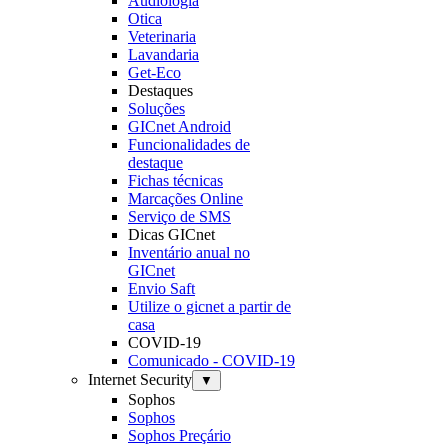
Audiologia
Otica
Veterinaria
Lavandaria
Get-Eco
Destaques
Soluções
GICnet Android
Funcionalidades de
destaque
Fichas técnicas
Marcações Online
Serviço de SMS
Dicas GICnet
Inventário anual no
GICnet
Envio Saft
Utilize o gicnet a partir de
casa
COVID-19
Comunicado - COVID-19
Internet Security
▼
Sophos
Sophos
Sophos Preçário