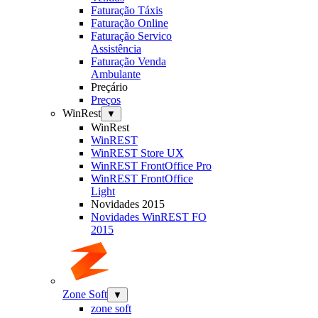
Faturação Táxis
Faturação Online
Faturação Servico
Assistência
Faturação Venda
Ambulante
Preçário
Preços
WinRest
▼
WinRest
WinREST
WinREST Store UX
WinREST FrontOffice Pro
WinREST FrontOffice
Light
Novidades 2015
Novidades WinREST FO
2015
Zone Soft
▼
zone soft