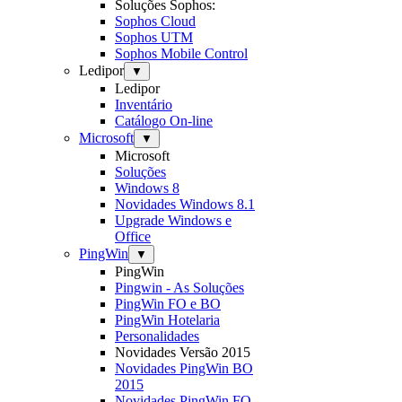
Soluções Sophos:
Sophos Cloud
Sophos UTM
Sophos Mobile Control
Ledipor
▼
Ledipor
Inventário
Catálogo On-line
Microsoft
▼
Microsoft
Soluções
Windows 8
Novidades Windows 8.1
Upgrade Windows e
Office
PingWin
▼
PingWin
Pingwin - As Soluções
PingWin FO e BO
PingWin Hotelaria
Personalidades
Novidades Versão 2015
Novidades PingWin BO
2015
Novidades PingWin FO