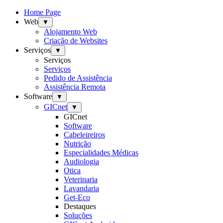
Home Page
Web
▼
Alojamento Web
Criação de Websites
Serviços
▼
Serviços
Serviços
Pedido de Assistência
Assistência Remota
Software
▼
GICnet
▼
GICnet
Software
Cabeleireiros
Nutrição
Especialidades Médicas
Audiologia
Otica
Veterinaria
Lavandaria
Get-Eco
Destaques
Soluções