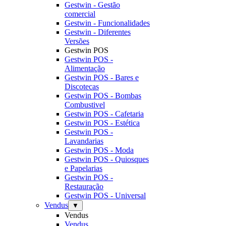
Gestwin - Gestão
comercial
Gestwin - Funcionalidades
Gestwin - Diferentes
Versões
Gestwin POS
Gestwin POS -
Alimentação
Gestwin POS - Bares e
Discotecas
Gestwin POS - Bombas
Combustivel
Gestwin POS - Cafetaria
Gestwin POS - Estética
Gestwin POS -
Lavandarias
Gestwin POS - Moda
Gestwin POS - Quiosques
e Papelarias
Gestwin POS -
Restauração
Gestwin POS - Universal
Vendus
▼
Vendus
Vendus