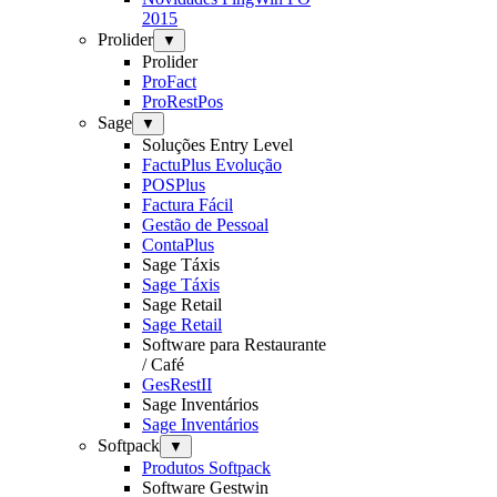
2015
Prolider
▼
Prolider
ProFact
ProRestPos
Sage
▼
Soluções Entry Level
FactuPlus Evolução
POSPlus
Factura Fácil
Gestão de Pessoal
ContaPlus
Sage Táxis
Sage Táxis
Sage Retail
Sage Retail
Software para Restaurante
/ Café
GesRestII
Sage Inventários
Sage Inventários
Softpack
▼
Produtos Softpack
Software Gestwin