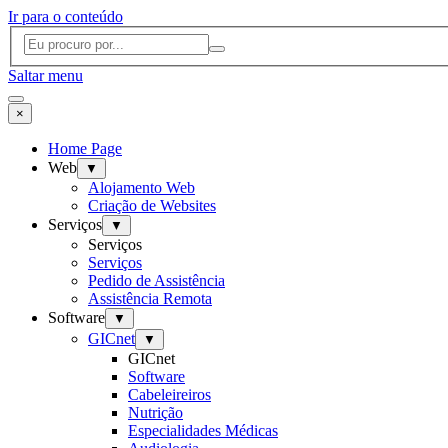
Ir para o conteúdo
Saltar menu
×
Home Page
Web
▼
Alojamento Web
Criação de Websites
Serviços
▼
Serviços
Serviços
Pedido de Assistência
Assistência Remota
Software
▼
GICnet
▼
GICnet
Software
Cabeleireiros
Nutrição
Especialidades Médicas